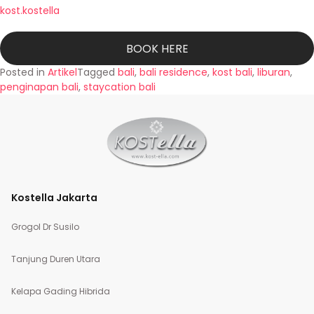
kost.kostella
BOOK HERE
Posted in
Artikel
Tagged
bali
,
bali residence
,
kost bali
,
liburan
,
penginapan bali
,
staycation bali
Kostella Jakarta
Grogol Dr Susilo
Tanjung Duren Utara
Kelapa Gading Hibrida