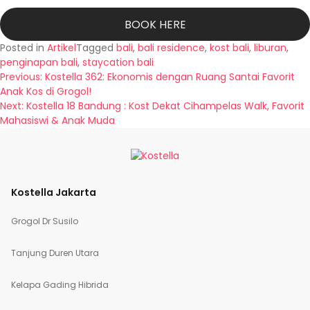
BOOK HERE
Posted in
Artikel
Tagged
bali
,
bali residence
,
kost bali
,
liburan
,
penginapan bali
,
staycation bali
Navigasi
Previous:
Kostella 362: Ekonomis dengan Ruang Santai Favorit
Anak Kos di Grogol!
pos
Next:
Kostella 18 Bandung : Kost Dekat Cihampelas Walk, Favorit
Mahasiswi & Anak Muda
Kostella Jakarta
Grogol Dr Susilo
Tanjung Duren Utara
Kelapa Gading Hibrida