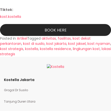
Tiktok:
kost.kostella
BOOK HERE
Posted in
Artikel
Tagged
aktivitas
,
fasilitas
,
kost dekat
perkantoran
,
kost di susilo
,
kost jakarta
,
kost jaksel
,
kost nyaman
,
kost strategis
,
kostella
,
kostella residence
,
lingkungan kost
,
lokasi
strategis
Kostella Jakarta
Grogol Dr Susilo
Tanjung Duren Utara