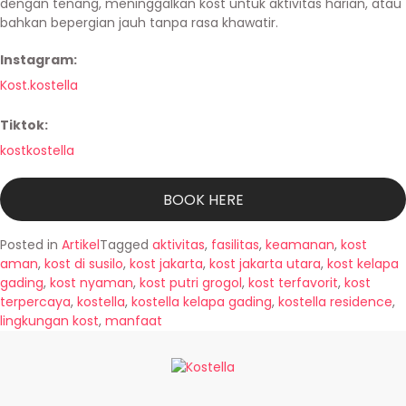
dengan tenang, meninggalkan kost untuk aktivitas harian, atau
bahkan bepergian jauh tanpa rasa khawatir.
Instagram
:
Kost.kostella
Tiktok
:
kostkostella
BOOK HERE
Posted in
Artikel
Tagged
aktivitas
,
fasilitas
,
keamanan
,
kost
aman
,
kost di susilo
,
kost jakarta
,
kost jakarta utara
,
kost kelapa
gading
,
kost nyaman
,
kost putri grogol
,
kost terfavorit
,
kost
terpercaya
,
kostella
,
kostella kelapa gading
,
kostella residence
,
lingkungan kost
,
manfaat