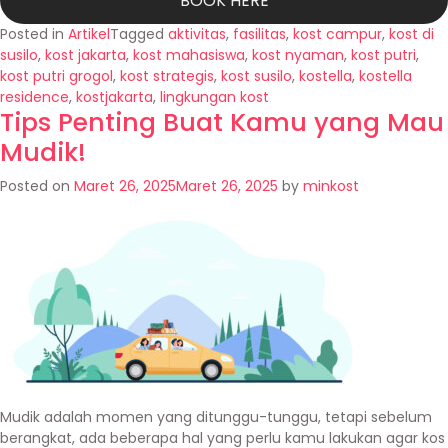
BOOK HERE
Posted in
Artikel
Tagged
aktivitas
,
fasilitas
,
kost campur
,
kost di
susilo
,
kost jakarta
,
kost mahasiswa
,
kost nyaman
,
kost putri
,
kost putri grogol
,
kost strategis
,
kost susilo
,
kostella
,
kostella
residence
,
kostjakarta
,
lingkungan kost
Tips Penting Buat Kamu yang Mau
Mudik!
Posted on
Maret 26, 2025
Maret 26, 2025
by
minkost
Mudik adalah momen yang ditunggu-tunggu, tetapi sebelum
berangkat, ada beberapa hal yang perlu kamu lakukan agar kos