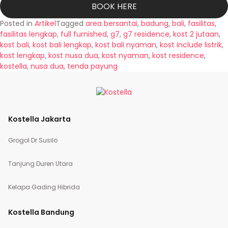
BOOK HERE
Posted in
Artikel
Tagged
area bersantai
,
badung
,
bali
,
fasilitas
,
fasilitas lengkap
,
full furnished
,
g7
,
g7 residence
,
kost 2 jutaan
,
kost bali
,
kost bali lengkap
,
kost bali nyaman
,
kost include listrik
,
kost lengkap
,
kost nusa dua
,
kost nyaman
,
kost residence
,
kostella
,
nusa dua
,
tenda payung
Kostella Jakarta
Grogol Dr Susilo
Tanjung Duren Utara
Kelapa Gading Hibrida
Kostella Bandung