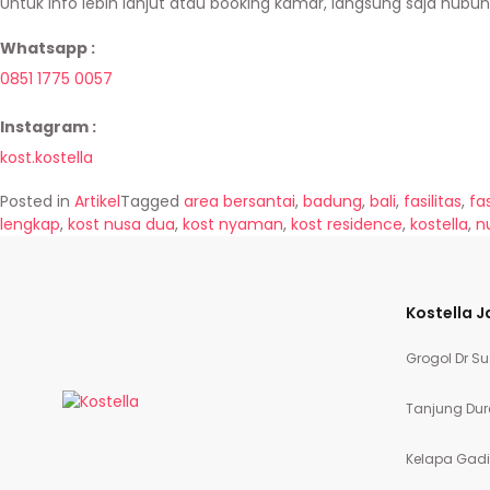
Untuk info lebih lanjut atau booking kamar, langsung saja hubung
Whatsapp :
0851 1775 0057
Instagram :
kost.kostella
Posted in
Artikel
Tagged
area bersantai
,
badung
,
bali
,
fasilitas
,
fa
lengkap
,
kost nusa dua
,
kost nyaman
,
kost residence
,
kostella
,
n
Kostella J
Grogol Dr Su
Tanjung Dur
Kelapa Gadi