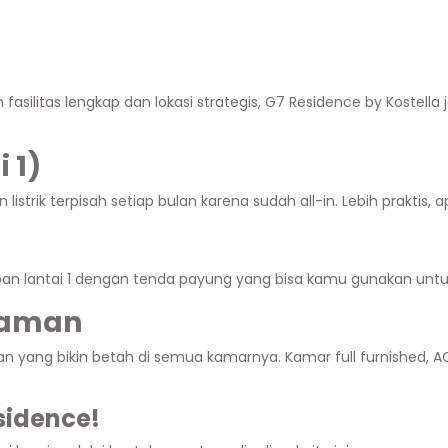
in fasilitas lengkap dan lokasi strategis, G7 Residence by Kostel
 1)
istrik terpisah setiap bulan karena sudah all-in. Lebih praktis, 
n lantai 1 dengan tenda payung yang bisa kamu gunakan untuk n
Nyaman
 unggulan yang bikin betah di semua kamarnya. Kamar full furnish
sidence!