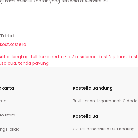
i kami melalui kontak yang tersedia di website ini.
Tiktok:
kost.kostella
silitas lengkap
,
full furnished
,
g7
,
g7 residence
,
kost 2 jutaan
,
kost
usa dua
,
tenda payung
akarta
Kostella Bandung
silo
Bukit Jarian Hegarmanah Cidada
en Utara
Kostella Bali
G7 Residence Nusa Dua Badung
ng Hibrida