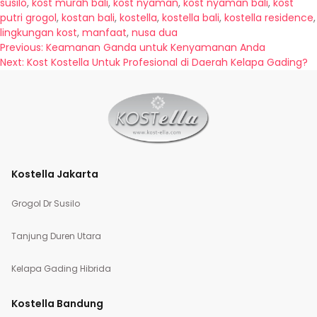
susilo
,
kost murah bali
,
kost nyaman
,
kost nyaman bali
,
kost
putri grogol
,
kostan bali
,
kostella
,
kostella bali
,
kostella residence
,
lingkungan kost
,
manfaat
,
nusa dua
Navigasi
Previous:
Keamanan Ganda untuk Kenyamanan Anda
Next:
Kost Kostella Untuk Profesional di Daerah Kelapa Gading?
pos
Kostella Jakarta
Grogol Dr Susilo
Tanjung Duren Utara
Kelapa Gading Hibrida
Kostella Bandung