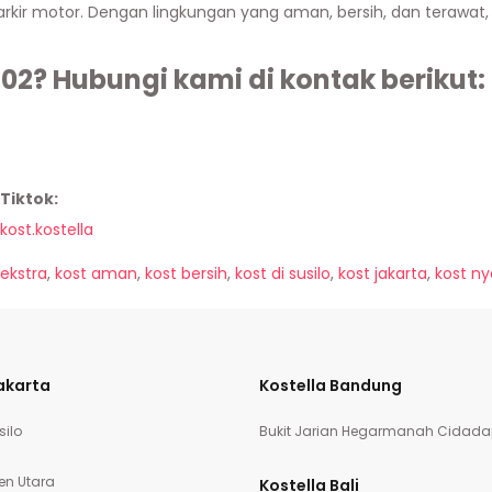
arkir motor. Dengan lingkungan yang aman, bersih, dan terawat, 
 02? Hubungi kami di kontak berikut:
Tiktok:
kost.kostella
ekstra
,
kost aman
,
kost bersih
,
kost di susilo
,
kost jakarta
,
kost n
akarta
Kostella Bandung
silo
Bukit Jarian Hegarmanah Cidada
en Utara
Kostella Bali