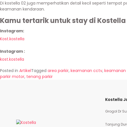
Di kostella 02 juga memperhatikan detail kecil seperti tempat p
keamanan kendaraan.
Kamu tertarik untuk stay di Kostella
Instagram
:
Kost.kostella
Instagram :
kost.kostella
Posted in
Artikel
Tagged
area parkir
,
keamanan cctv
,
keamanan 
parkir motor
,
tenang parkir
Kostella J
Grogol Dr Su
Tanjung Dur