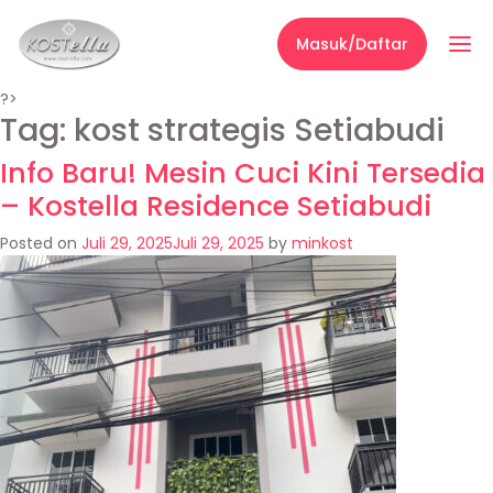
Masuk/Daftar
?>
Tag:
kost strategis Setiabudi
Info Baru! Mesin Cuci Kini Tersedia
– Kostella Residence Setiabudi
Posted on
Juli 29, 2025
Juli 29, 2025
by
minkost