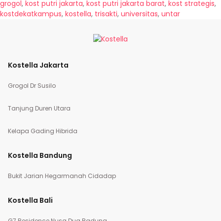
grogol
,
kost putri jakarta
,
kost putri jakarta barat
,
kost strategis
,
kostdekatkampus
,
kostella
,
trisakti
,
universitas
,
untar
Kostella Jakarta
Grogol Dr Susilo
Tanjung Duren Utara
Kelapa Gading Hibrida
Kostella Bandung
Bukit Jarian Hegarmanah Cidadap
Kostella Bali
G7 Residence Nusa Dua Badung