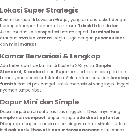
Lokasi Super Strategis
Kost ini berada di kawasan Grogol, yang dimana dekat dengan
berbagai kampus ternama, termasuk
Trisakti
dan
Untar
.
Akses mudah ke transportasi umum seperti
terminal bus
ataupun
stasiun kereta
. Begitu juga dengan
pusat kuliner
dan
mini market
.
Kamar Bervariasi & Lengkap
Ada beberapa tipe kamar di Kostella 2A3 yaitu,
Simple
Standard
,
Standard
, dan
Superior
. Jadi kalian bisa pilih tipe
kamar yang cocok untuk kalian. Seluruh kamar sudah
lengkap
furnish
dan ini pas banget untuk mahasisiwi yang ingin tinggal
nyaman tanpa ribet.
Dapur Mini dan Simple
Dapur ini jadi salah satu fasilitas unggulan. Desainnya yang
simple
dan
compact
, dapur ini juga
ada di setiap lantai
.
Dilengkapi dengan jendela disampingnya untuk sirkulasi udara,
jadi
gak perlu khawatir dapur terasa pengap
atau panas