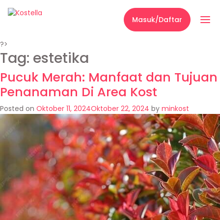
Masuk/Daftar
?>
Tag:
estetika
Pucuk Merah: Manfaat dan Tujuan
Penanaman Di Area Kost
Posted on
Oktober 11, 2024
Oktober 22, 2024
by
minkost