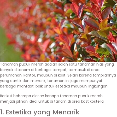
Tanaman pucuk merah adalah salah satu tanaman hias yang
banyak ditanam di berbagai tempat, termasuk di area
perumahan, kantor, maupun di kost. Selain karena tampilannya
yang cantik dan menarik, tanaman ini juga mempunyai
berbagai manfaat, baik untuk estetika maupun lingkungan.
Berikut beberapa alasan kenapa tanaman pucuk merah
menjadi pilihan ideal untuk di tanam di area kost kostella.
1. Estetika yang Menarik